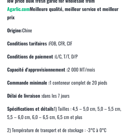
low price bulk fresh garlic for wholesale from
Agarlic.com
Meilleure qualité, meilleur service et meilleur
prix
Origine:
Chine
Conditions tarifaires :
FOB, CFR, CIF
Conditions de paiement :
L/C, T/T, D/P
Capacité d'approvisionnement :
2 000 MT/mois
Commande minimale :
1 conteneur complet de 20 pieds
Délai de livraison :
dans les 7 jours
Spécifications et détails
1) Tailles : 4,5 – 5,0 cm, 5,0 – 5,5 cm,
5,5 – 6,0 cm, 6,0 – 6,5 cm, 6,5 cm et plus
2) Température de transport et de stockage : -3°C à 0°C