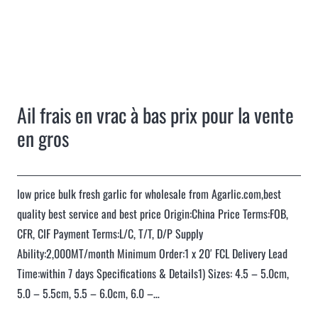
Ail frais en vrac à bas prix pour la vente
en gros
low price bulk fresh garlic for wholesale from Agarlic.com,best
quality best service and best price Origin:China Price Terms:FOB,
CFR, CIF Payment Terms:L/C, T/T, D/P Supply
Ability:2,000MT/month Minimum Order:1 x 20′ FCL Delivery Lead
Time:within 7 days Specifications & Details1) Sizes: 4.5 – 5.0cm,
5.0 – 5.5cm, 5.5 – 6.0cm, 6.0 –…