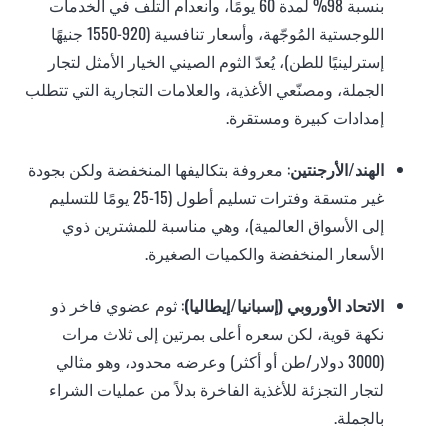
بنسبة 98% لمدة 60 يومًا، وانعدام التلف في الخدمات
اللوجستية المُوجّهة، وأسعار تنافسية (920-1550 جنيهًا
إسترلينيًا للطن)، يُعدّ الثوم الصيني الخيار الأمثل لتجار
الجملة، ومصنّعي الأغذية، والعلامات التجارية التي تتطلب
إمدادات كبيرة ومستقرة.
الهند/الأرجنتين
: معروفة بتكاليفها المنخفضة ولكن بجودة
غير متسقة وفترات تسليم أطول (15-25 يومًا للتسليم
إلى الأسواق العالمية)، وهي مناسبة للمشترين ذوي
الأسعار المنخفضة والكميات الصغيرة.
الاتحاد الأوروبي (إسبانيا/إيطاليا)
: ثوم عضوي فاخر ذو
نكهة قوية، لكن سعره أعلى بمرتين إلى ثلاث مرات
(3000 دولار/طن أو أكثر) وعرضه محدود، وهو مثالي
لتجار التجزئة للأغذية الفاخرة بدلاً من عمليات الشراء
بالجملة.