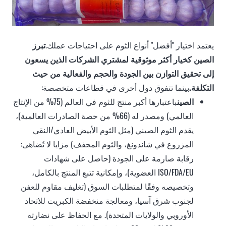
يعتمد اختيار "أفضل" أنواع الثوم على احتياجات عملك.
تبرز
الصين كخيار أكثر موثوقية لمشتري الشركات الذين يسعون
إلى تحقيق التوازن بين الجودة والحجم والفعالية من حيث
التكلفة.
بينما تتفوق دول أخرى في قطاعات متخصصة:
الصين
باعتبارها أكبر منتج للثوم في العالم (75% من الإنتاج
العالمي) ومصدر له (66% من حصة الصادرات العالمية)،
يقدم الثوم الصيني (مثل الثوم الأبيض العادي/النقي
المزروع في شاندونغ، والثوم المجفف) مزايا لا تُضاهى:
رقابة صارمة على الجودة (حاصل على شهادات
ISO/FDA/EU العضوية)، وإمكانية تتبع المنتج بالكامل،
وتخصيصه وفقًا لمتطلبات السوق (تغليف مقاوم للعفن
لجنوب شرق آسيا، ومعالجة منخفضة الكبريت للاتحاد
الأوروبي والولايات المتحدة). مع الحفاظ على نضارته