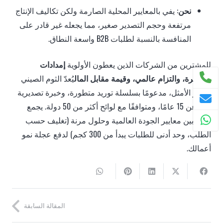
نحن
: يفي بالمعايير المحلية الصارمة ولكن تكاليف الإنتاج
مرتفعة وحجم التصدير صغير، مما يجعله غير قادر على
المنافسة بالنسبة لطلبات B2B واسعة النطاق.
للمشترين من الشركات الذين يعطون الأولوية
إمدادات
مستقرة، والتزام عالمي، وقيمة مقابل المال
يُعدّ الثوم الصيني
الخيار الأمثل، مدعومًا بسلسلة توريد متطورة، وخبرة تصديرية
تزيد عن 15 عامًا، ومتوافقًا مع لوائح أكثر من 50 دولة. يجمع
ثومنا بين معايير الجودة العالمية وحلول مرنة (تغليف حسب
الطلب، وحد أدنى للطلبات يبدأ من 300 كجم) لدفع عجلة نمو
أعمالك.
المقالة السابقة