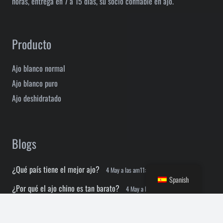
horas, entrega en 7 a 15 días, su socio confiable en ajo.
Producto
Ajo blanco normal
Ajo blanco puro
Ajo deshidratado
Blogs
¿Qué país tiene el mejor ajo?
4 May a las am11:56
Spanish
¿Por qué el ajo chino es tan barato?
4 May a las am11:49
fl